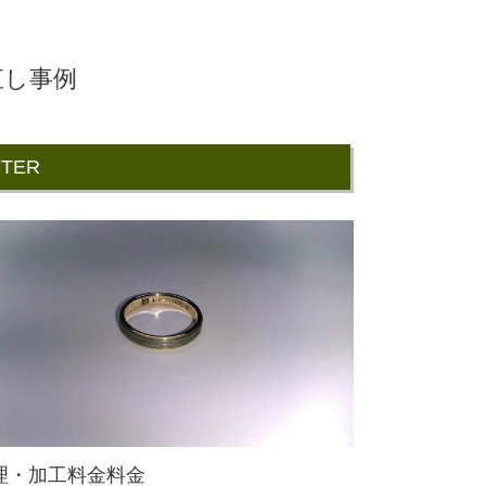
直し事例
FTER
理・加工料金料金