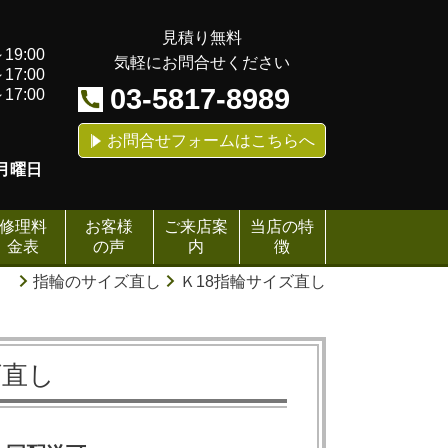
見積り無料
19:00
気軽にお問合せください
17:00
03-5817-8989
17:00
お問合せフォームはこちらへ
月曜日
修理料
お客様
ご来店案
当店の特
金表
の声
内
徴
ム
指輪のサイズ直し
Ｋ18指輪サイズ直し
ズ直し