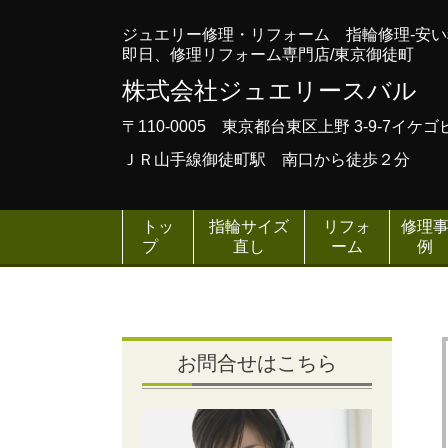
ジュエリー修理・リフォーム 指輪修理-安
即日、修理リフォーム専門店/東京御徒町
株式会社ジュエリースバル
〒110-0005 東京都台東区上野 3-9-7イケ
ＪＲ山手線御徒町駅 南口から徒歩２分
トッ
指輪サイズ
リフォ
修理
プ
直し
ーム
例
お問合せはこちら