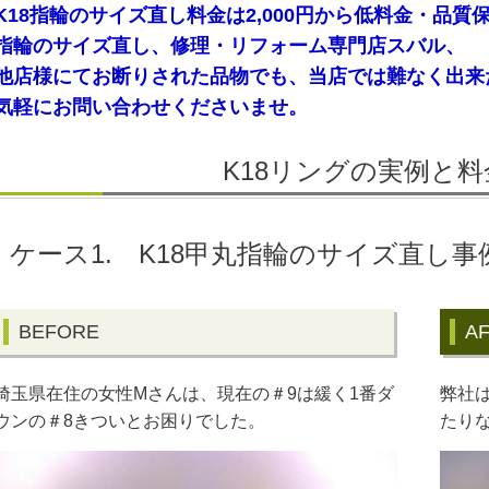
K18指輪のサイズ直し料金は2,000円から低料金・品質
指輪のサイズ直し、修理・リフォーム専門店スバル、
他店様にてお断りされた品物でも、当店では難なく出来
気軽にお問い合わせくださいませ。
K18リングの実例と
ケース1. K18甲丸指輪のサイズ直し事
BEFORE
A
埼玉県在住の女性Mさんは、現在の＃9は緩く1番ダ
弊社
ウンの＃8きついとお困りでした。
たり