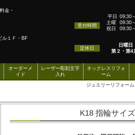
い料金・
平日 09:30～
土曜 09:30～
受付時間
祝日 09:30～
ゴビル１Ｆ・BF
日曜日
定休日
第２・第4
事
オーダーメ
レーザー彫刻文字
ネックレスリフォ
イド
入れ
ーム
ジュエリーリフォー
K18 指輪サイ