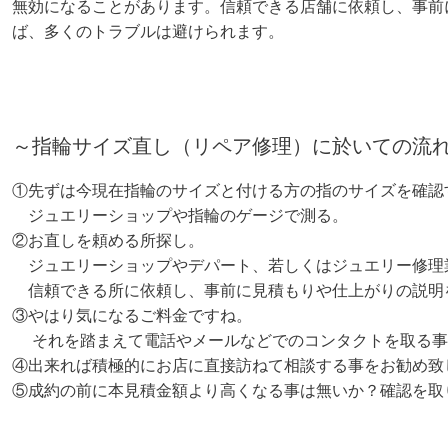
無効になることがあります。信頼できる店舗に依頼し、事前
ば、多くのトラブルは避けられます。
～指輪サイズ直し（リペア修理）に於いての流
①先ずは今現在指輪のサイズと付ける方の指のサイズを確認
ジュエリーショップや指輪のゲージで測る。
②お直しを頼める所探し。
ジュエリーショップやデパート、若しくはジュエリー修理
信頼できる所に依頼し、事前に見積もりや仕上がりの説明
③やはり気になるご料金ですね。
それを踏まえて電話やメールなどでのコンタクトを取る事
④出来れば積極的にお店に直接訪ねて相談する事をお勧め致
⑤成約の前に本見積金額より高くなる事は無いか？確認を取