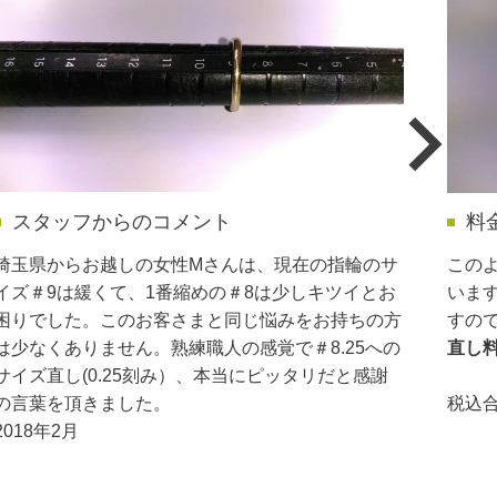
スタッフからのコメント
料
埼玉県からお越しの女性Mさんは、現在の指輪のサ
この
イズ＃9は緩くて、1番縮めの＃8は少しキツイとお
いま
困りでした。このお客さまと同じ悩みをお持ちの方
すの
は少なくありません。熟練職人の感覚で＃8.25への
直し
サイズ直し(0.25刻み）、本当にピッタリだと感謝
の言葉を頂きました。
税込
2018年2月