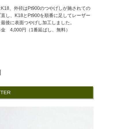
K18、外径はPt900のつやげしが施されての
直し、K18とPt900を順番に足してレーザー
、最後に表面つやげし加工しました。
金 4,000円（1番延ばし、無料）
例
FTER