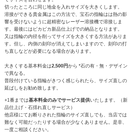
切ったところに同じ地金を入れサイズを大きくします。
溶接ができる貴金属はこの方法で、宝石の指輪はは熱の影
響を受けないように超精密なレーザー溶接機で溶接しま
す。最後にはピカピカ新品仕上げでの納品となります。
又は指輪の内径を削ってサイズを大きくする方法がありま
す。但し、内側の刻印が消えてしまいますので、刻印の打
ち直しなどが必要になる場合があります。
大きくする基本料金は
2,500円
から *石の有・無・デザイン
で異なる。
普段付けている指輪がきつく感じられたら、サイズ直しの
延ばしをお勧め致します。
+1番までは
基本料金のみでサービス提供
いたします。（新
品仕上げ・石揺れ直しサービス）
他店様にてお断りされた指輪のサイズ直しでも、当店では
難なく可能だったりする場合が少なくありません。是非、
一度ご相談ください。