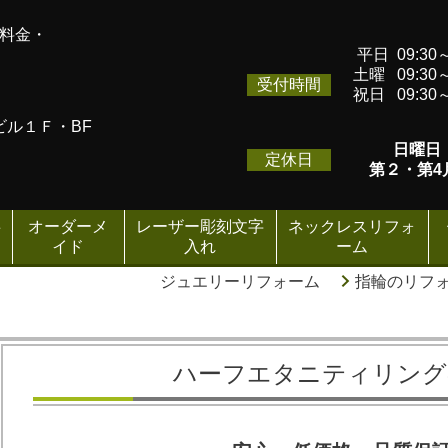
い料金・
平日 09:30～
土曜 09:30～
受付時間
祝日 09:30～
ゴビル１Ｆ・BF
日曜日
定休日
第２・第4
事
オーダーメ
レーザー彫刻文字
ネックレスリフォ
イド
入れ
ーム
ジュエリーリフォーム
指輪のリフ
ハーフエタニティ
リング