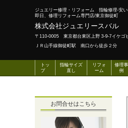
ジュエリー修理・リフォーム 指輪修理-安
即日、修理リフォーム専門店/東京御徒町
株式会社ジュエリースバル
〒110-0005 東京都台東区上野 3-9-7イケ
ＪＲ山手線御徒町駅 南口から徒歩２分
トッ
指輪サイズ
リフォ
修理
プ
直し
ーム
例
お問合せはこちら